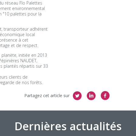
du réseau Flo Palettes
ement environnemental
on "10 palettes pour la
, transporteur adhérent
r économique local
présence à cet
tage et de respect.
 planète, initiée en 2013
s Pépinières NAUDET,
s plantés répartis sur 33
eurs clients de
vegarde de nos forêts.
Partagez cet article sur
Dernières actualités