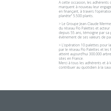
A cette occasion, les adhérents 
marquent à nouveau leur engag
en finançant, à travers l'opérati
planète" 5.500 plants.
> Le Groupe Jean-Claude Mermet
du réseau Flo Palettes et acteu
depuis 55 ans, témoigne par sa 
évènement de ses valeurs de par
> L’opération 10 palettes pour la
par le réseau Flo Palettes et le
atteint aujourd'hui 300.000 arbre
sites en France.
Merci à tous les adhérents et à l
contribuer au quotidien à la sau